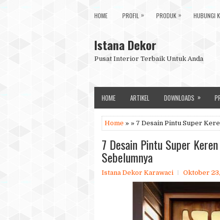
»
»
HOME
PROFIL
PRODUK
HUBUNGI K
Istana Dekor
Pusat Interior Terbaik Untuk Anda
»
HOME
ARTIKEL
DOWNLOADS
P
Home
» » 7 Desain Pintu Super Ke
7 Desain Pintu Super Kere
Sebelumnya
Istana Dekor Karawaci
Oktober 23