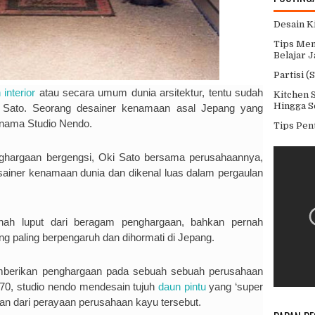
Desain K
Tips Men
Belajar 
Partisi (
interior
atau secara umum dunia arsitektur, tentu sudah
Kitchen 
Hingga S
i Sato. Seorang desainer kenamaan asal Jepang yang
rnama Studio Nendo.
Tips Pen
ghargaan bergengsi, Oki Sato bersama perusahaannya,
esainer kenamaan dunia dan dikenal luas dalam pergaulan
rnah luput dari beragam penghargaan, bahkan pernah
g paling berpengaruh dan dihormati di Jepang.
berikan penghargaan pada sebuah sebuah perusahaan
70, studio nendo mendesain tujuh
daun pintu
yang ‘super
ian dari perayaan perusahaan kayu tersebut.