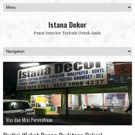
Istana Dekor
Pusat Interior Terbaik Untuk Anda
Kitchen Set
Wallpaper
Pendirian Perusahaan
Gordyn
Visi dan Misi Perusahaan