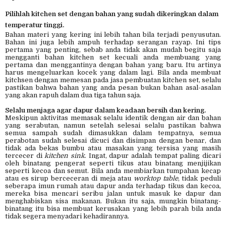
Pilihlah kitchen set dengan bahan yang sudah dikeringkan dalam
temperatur tinggi.
Bahan materi yang kering ini lebih tahan bila terjadi penyusutan.
Bahan ini juga lebih ampuh terhadap serangan rayap. Ini tips
pertama yang penting, sebab anda tidak akan mudah begitu saja
mengganti bahan kitchen set kecuali anda membuang yang
pertama dan menggantinya dengan bahan yang baru. Itu artinya
harus mengeluarkan kocek yang dalam lagi. Bila anda membuat
kitchsen dengan memesan pada jasa pembuatan kitchen set, selalu
pastikan bahwa bahan yang anda pesan bukan bahan asal-asalan
yang akan rapuh dalam dua tiga tahun saja.
Selalu menjaga agar dapur dalam keadaan bersih dan kering.
Meskipun aktivitas memasak selalu identik dengan air dan bahan
yang serabutan, namun setelah selesai selalu pastikan bahwa
semua sampah sudah dimasukkan dalam tempatnya, semua
perabotan sudah selesai dicuci dan disimpan dengan benar, dan
tidak ada bekas bumbu atau masakan yang tersisa yang masih
tercecer di
kitchen sink
. Ingat, dapur adalah tempat paling dicari
oleh binatang pengerat seperti tikus atau binatang menjijikan
seperti kecoa dan semut. Bila anda membiarkan tumpahan kecap
atau es sirup berceceran di meja atau
worktop table
, tidak peduli
seberapa imun rumah atau dapur anda terhadap tikus dan kecoa,
mereka bisa mencari seribu jalan untuk masuk ke dapur dan
menghabiskan sisa makanan. Bukan itu saja, mungkin binatang-
binatang itu bisa membuat kerusakan yang lebih parah bila anda
tidak segera menyadari kehadirannya.