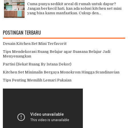
Cuma punya sedikit areal di rumah untuk dapur?
Jangan berkecil hati, kan ada solusi kitchen set mini
yang bisa kamu manfaatkan. Cukup den...
POSTINGAN TERBARU
Desain Kitchen Set Mini Terfavorit
Tips Mendekorasi Ruang Belajar agar Suasana Belajar Jadi
Menyenangkan
Partisi (Sekat Ruang By Istana Dekor)
Kitchen Set Minimalis Bergaya Monokrom Hingga Scandinavian
Tips Penting Memilih Lemari Pakaian